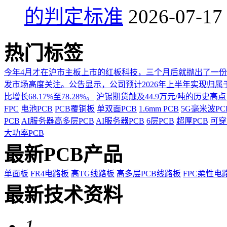
的判定标准
2026-07-17
热门标签
今年4月才在沪市主板上市的红板科技，三个月后就抛出了一
发市场高度关注。公告显示，公司预计2026年上半年实现归属于上市
比增长68.17%至78.28%。
沪锡期货触及44.9万元/吨的历史高
FPC
电池PCB
PCB覆铜板
单双面PCB
1.6mm PCB
5G毫米波P
PCB
AI服务器高多层PCB
AI服务器PCB
6层PCB
超厚PCB
可穿
大功率PCB
最新PCB产品
单面板
FR4电路板
高TG线路板
高多层PCB线路板
FPC柔性电
最新技术资料
1