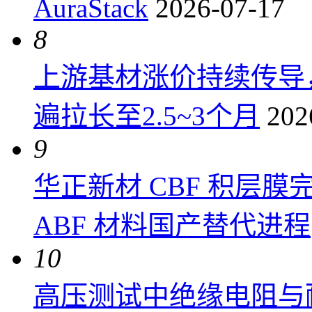
AuraStack
2026-07-17
8
上游基材涨价持续传导
遍拉长至2.5~3个月
202
9
华正新材 CBF 积层
ABF 材料国产替代进程
10
高压测试中绝缘电阻与