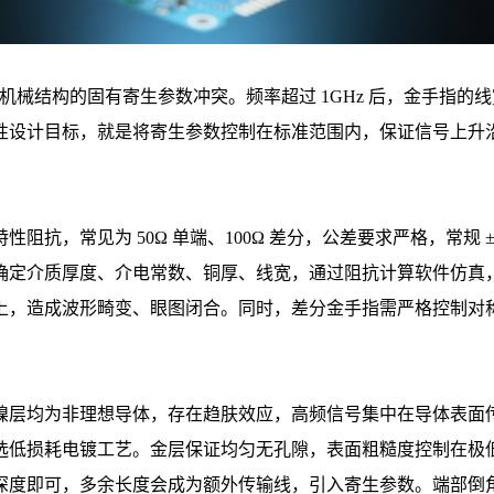
口机械结构的固有寄生参数冲突。频率超过 1GHz 后，金手指
性设计目标，就是将寄生参数控制在标准范围内，保证信号上升
抗，常见为 50Ω 单端、100Ω 差分，公差要求严格，常规 
确定介质厚度、介电常数、铜厚、线宽，通过阻抗计算软件仿真
上，造成波形畸变、眼图闭合。同时，差分金手指需严格控制对
镍层均为非理想导体，存在趋肤效应，高频信号集中在导体表面
选低损耗电镀工艺。金层保证均匀无孔隙，表面粗糙度控制在极
深度即可，多余长度会成为额外传输线，引入寄生参数。端部倒