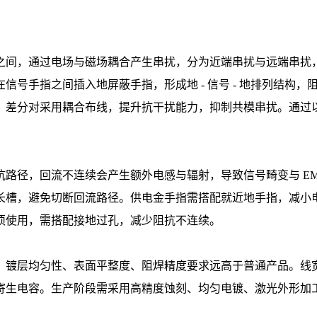
之间，通过电场与磁场耦合产生串扰，分为近端串扰与远端串扰
信号手指之间插入地屏蔽手指，形成地 - 信号 - 地排列结构
差分对采用耦合布线，提升抗干扰能力，抑制共模串扰。通过以
路径，回流不连续会产生额外电感与辐射，导致信号畸变与 EM
长槽，避免切断回流路径。供电金手指需搭配就近地手指，减小
须使用，需搭配接地过孔，减少阻抗不连续。
、镀层均匀性、表面平整度、阻焊精度要求远高于普通产品。线
生电容。生产阶段需采用高精度蚀刻、均匀电镀、激光外形加工，