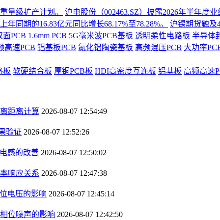
份重量级扩产计划。
沪电股份（002463.SZ）披露2026年半
同期的16.83亿元同比增长68.17%至78.28%。
沪锡期货触及4
双面PCB
1.6mm PCB
5G毫米波PCB基板
透明柔性电路板
半导体
频高速PCB
铝基板PCB
氮化铝陶瓷基板
高频混压PCB
大功率PC
路板
软硬结合板
厚铜PCB板
HDI高密度互连板
铝基板
高频高速P
离距离计算
2026-08-07 12:54:49
果验证
2026-08-07 12:52:26
径电感的改善
2026-08-07 12:50:02
率响应关系
2026-08-07 12:47:38
钳位电压的影响
2026-08-07 12:45:14
相位噪声的影响
2026-08-07 12:42:50