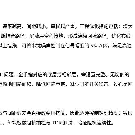
，速率越高、间距越小，串扰越严重。工程优化措施包括：增大
，阻断耦合路径，屏蔽层全程接地，形成连续回流路径；优化布线
上措施，可将串扰噪声控制在信号幅度的 5% 以内，满足高速
I 问题。金手指对应的底层或相邻层，需设置完整、无切割的
电源地回路面积，降低回路电感，减少同步开关噪声。过孔是回
宽与间距偏差会直接改变阻抗值，因此必须控制蚀刻精度；镀层
每块板做阻抗抽检与 TDR 测试，验证阻抗连续性。