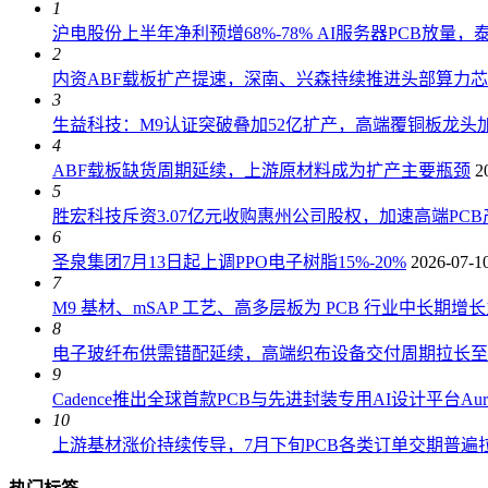
1
沪电股份上半年净利预增68%-78% AI服务器PCB放量
2
内资ABF载板扩产提速，深南、兴森持续推进头部算力
3
生益科技：M9认证突破叠加52亿扩产，高端覆铜板龙头加
4
ABF载板缺货周期延续，上游原材料成为扩产主要瓶颈
2
5
胜宏科技斥资3.07亿元收购惠州公司股权，加速高端PC
6
圣泉集团7月13日起上调PPO电子树脂15%-20%
2026-07-1
7
M9 基材、mSAP 工艺、高多层板为 PCB 行业中长期增
8
电子玻纤布供需错配延续，高端织布设备交付周期拉长至 18
9
Cadence推出全球首款PCB与先进封装专用AI设计平台AuraS
10
上游基材涨价持续传导，7月下旬PCB各类订单交期普遍拉长