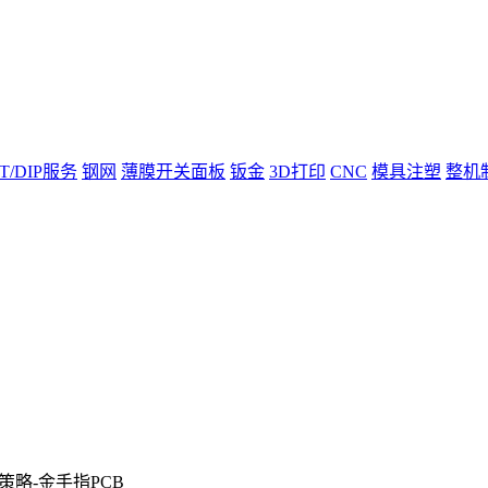
T/DIP服务
钢网
薄膜开关面板
钣金
3D打印
CNC
模具注塑
整机
略-金手指PCB