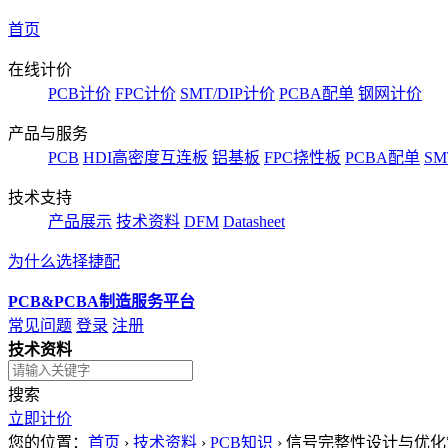
首页
在线计价
PCB计价
FPC计价
SMT/DIP计价
PCBA配单
钢网计价
产品与服务
PCB
HDI高密度互连板
铝基板
FPC挠性板
PCBA配单
SM
技术支持
产品展示
技术资料
DFM
Datasheet
为什么选择捷配
PCB&PCBA制造服务平台
常见问题
登录
注册
技术资料
搜索
立即计价
您的位置：
首页
›
技术资料
›
PCB知识
›
信号完整性设计与优化策