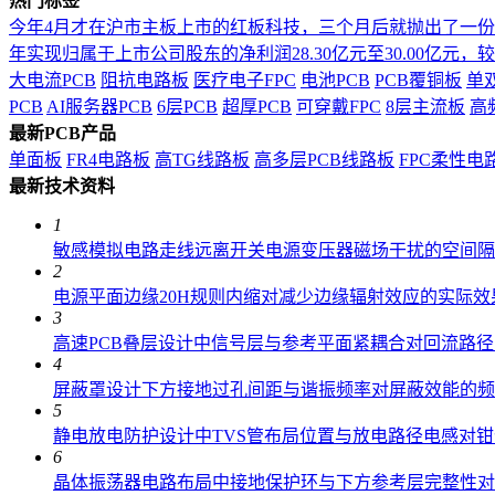
热门标签
今年4月才在沪市主板上市的红板科技，三个月后就抛出了一
年实现归属于上市公司股东的净利润28.30亿元至30.00亿元，较上年
大电流PCB
阻抗电路板
医疗电子FPC
电池PCB
PCB覆铜板
单
PCB
AI服务器PCB
6层PCB
超厚PCB
可穿戴FPC
8层主流板
高
最新PCB产品
单面板
FR4电路板
高TG线路板
高多层PCB线路板
FPC柔性电
最新技术资料
1
敏感模拟电路走线远离开关电源变压器磁场干扰的空间隔
2
电源平面边缘20H规则内缩对减少边缘辐射效应的实际效
3
高速PCB叠层设计中信号层与参考平面紧耦合对回流路
4
屏蔽罩设计下方接地过孔间距与谐振频率对屏蔽效能的频
5
静电放电防护设计中TVS管布局位置与放电路径电感对
6
晶体振荡器电路布局中接地保护环与下方参考层完整性对