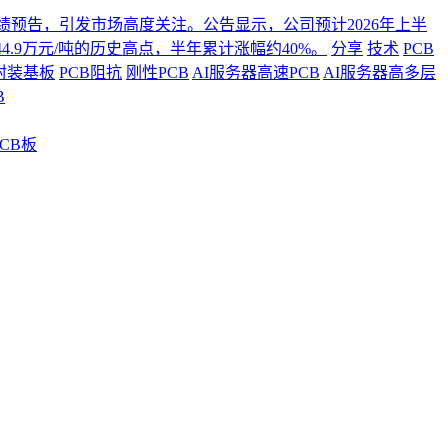
年度业绩预告，引发市场高度关注。公告显示，公司预计2026年上半
4.9万元/吨的历史高点，半年累计涨幅约40%。
分享
技术
PCB
封装基板
PCB阻抗
刚性PCB
AI服务器高速PCB
AI服务器高多层
B
CB板