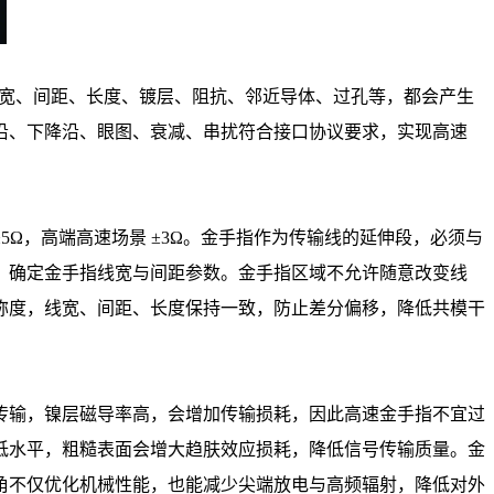
的线宽、间距、长度、镀层、阻抗、邻近导体、过孔等，都会产生
沿、下降沿、眼图、衰减、串扰符合接口协议要求，实现高速
±5Ω，高端高速场景 ±3Ω。金手指作为传输线的延伸段，必须与
，确定金手指线宽与间距参数。金手指区域不允许随意改变线
称度，线宽、间距、长度保持一致，防止差分偏移，降低共模干
传输，镍层磁导率高，会增加传输损耗，因此高速金手指不宜过
低水平，粗糙表面会增大趋肤效应损耗，降低信号传输质量。金
角不仅优化机械性能，也能减少尖端放电与高频辐射，降低对外