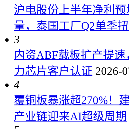
沪电股份上半年净利预增6
量，泰国工厂Q2单季
3
内资ABF载板扩产提
力芯片客户认证
2026-0
4
覆铜板暴涨超270%！
产业链迎来AI超级周期