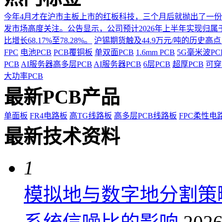
今年4月才在沪市主板上市的红板科技，三个月后就抛出了一
发市场高度关注。公告显示，公司预计2026年上半年实现归属于上市
比增长68.17%至78.28%。
沪锡期货触及44.9万元/吨的历史高
FPC
电池PCB
PCB覆铜板
单双面PCB
1.6mm PCB
5G毫米波P
PCB
AI服务器高多层PCB
AI服务器PCB
6层PCB
超厚PCB
可穿
大功率PCB
最新PCB产品
单面板
FR4电路板
高TG线路板
高多层PCB线路板
FPC柔性电
最新技术资料
1
模拟地与数字地分割策