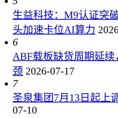
5
生益科技：M9认证突
头加速卡位AI算力
2026
6
ABF载板缺货周期延
颈
2026-07-17
7
圣泉集团7月13日起上调P
07-10