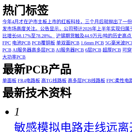
热门标签
今年4月才在沪市主板上市的红板科技，三个月后就抛出了一
发市场高度关注。公告显示，公司预计2026年上半年实现归属于上市
比增长68.17%至78.28%。
沪锡期货触及44.9万元/吨的历史高
FPC
电池PCB
PCB覆铜板
单双面PCB
1.6mm PCB
5G毫米波P
PCB
AI服务器高多层PCB
AI服务器PCB
6层PCB
超厚PCB
可穿
大功率PCB
最新PCB产品
单面板
FR4电路板
高TG线路板
高多层PCB线路板
FPC柔性电
最新技术资料
1
敏感模拟电路走线远离