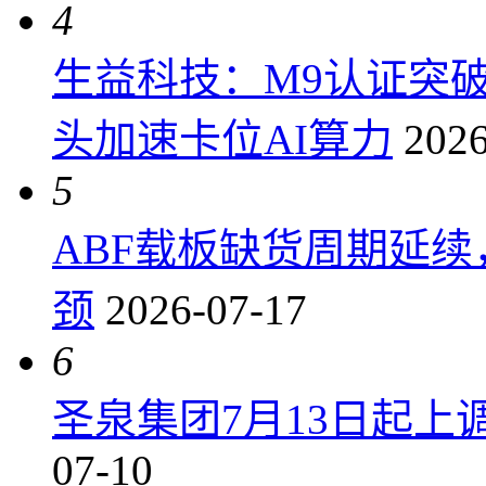
4
生益科技：M9认证突
头加速卡位AI算力
2026
5
ABF载板缺货周期延
颈
2026-07-17
6
圣泉集团7月13日起上调P
07-10