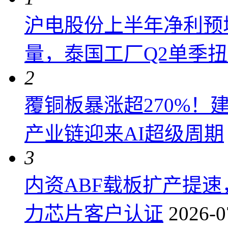
沪电股份上半年净利预增6
量，泰国工厂Q2单季
2
覆铜板暴涨超270%！
产业链迎来AI超级周期
3
内资ABF载板扩产提
力芯片客户认证
2026-0