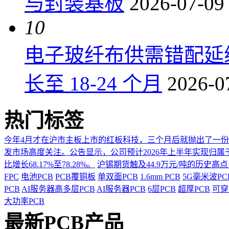
与封装基板
2026-07-09
10
电子玻纤布供需错配延
长至 18-24 个月
2026-0
热门标签
今年4月才在沪市主板上市的红板科技，三个月后就抛出了一
发市场高度关注。公告显示，公司预计2026年上半年实现归属于上市
比增长68.17%至78.28%。
沪锡期货触及44.9万元/吨的历史高
FPC
电池PCB
PCB覆铜板
单双面PCB
1.6mm PCB
5G毫米波P
PCB
AI服务器高多层PCB
AI服务器PCB
6层PCB
超厚PCB
可穿
大功率PCB
最新PCB产品