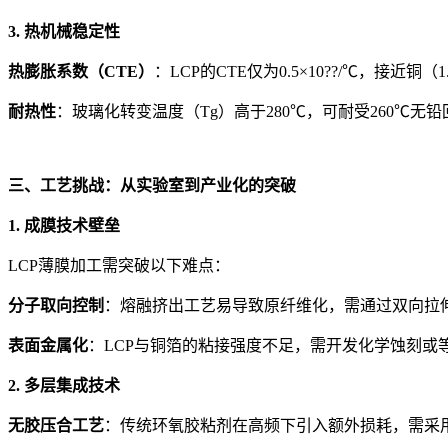
3. 热机械稳定性
热膨胀系数（CTE）
：LCP的CTE仅为0.5×10??/℃，接近铜
耐热性
：玻璃化转变温度（Tg）高于280℃，可耐受260℃
三、工艺挑战：从实验室到产业化的突破
1. 成膜技术壁垒
LCP薄膜加工需突破以下难点：
分子取向控制
：熔融挤出工艺易导致原纤维化，需通过双向拉伸
表面金属化
：LCP与铜箔的粘接强度不足，需开发化学蚀刻或等
2. 多层集成技术
无胶压合工艺
：传统环氧胶粘剂在高频下引入额外损耗，需采用