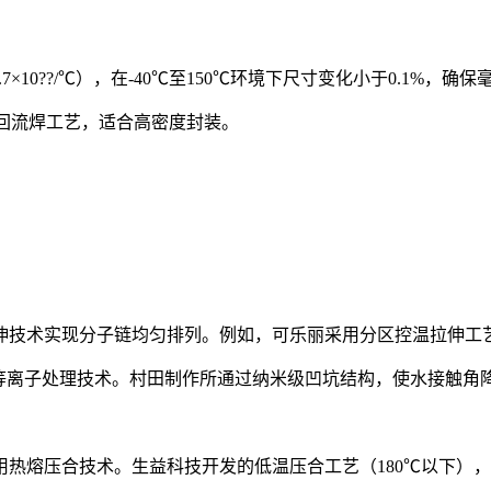
（1.7×10??/℃），在-40℃至150℃环境下尺寸变化小于0.1%
无铅回流焊工艺，适合高密度封装。
技术实现分子链均匀排列。例如，可乐丽采用分区控温拉伸工艺
离子处理技术。村田制作所通过纳米级凹坑结构，使水接触角降至3
热熔压合技术。生益科技开发的低温压合工艺（180℃以下）