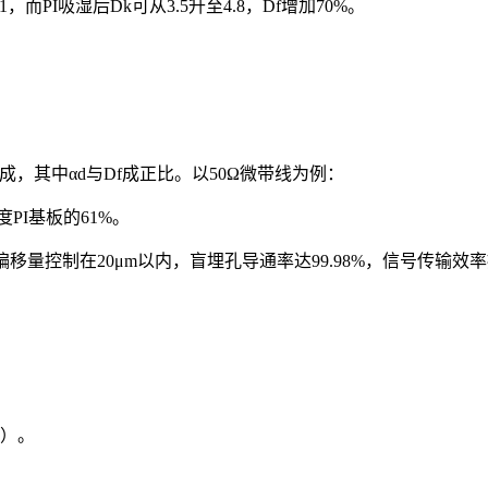
，而PI吸湿后Dk可从3.5升至4.8，Df增加70%。
成，其中αd与Df成正比。以50Ω微带线为例：
度PI基板的61%。
偏移量控制在20μm以内，盲埋孔导通率达99.98%，信号传输效率
25）。