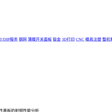
T/DIP服务
钢网
薄膜开关面板
钣金
3D打印
CNC
模具注塑
整机
柔性基板的射频性能分析