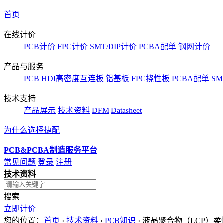
首页
在线计价
PCB计价
FPC计价
SMT/DIP计价
PCBA配单
钢网计价
产品与服务
PCB
HDI高密度互连板
铝基板
FPC挠性板
PCBA配单
SM
技术支持
产品展示
技术资料
DFM
Datasheet
为什么选择捷配
PCB&PCBA制造服务平台
常见问题
登录
注册
技术资料
搜索
立即计价
您的位置：
首页
›
技术资料
›
PCB知识
›
液晶聚合物（LCP）