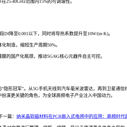
5-40GHz范围内15%的可调谐性。
f降至0.001以下，同时将导热系数提升至10W/(m·K)。
体化制造，缩短生产周期50%。
膜的国产化瓶颈，推动5G/6G核心元器件自主可控。
的“隐形冠军”。从5G手机天线到汽车毫米波雷达，再到卫星通信
中扮演更关键的角色，为全球高频电子产业注入中国动力。
下一篇：
纳米晶软磁材料在PCB嵌入式电感中的应用：高频时代