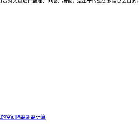
负责对文章进行整理、排版、编辑，是出于传递更多信息之目的
。
扰的空间隔离距离计算