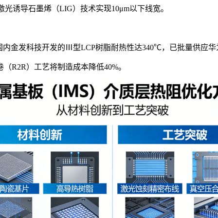
激光诱导石墨烯（LIG）技术实现10μm以下线宽。
内金发科技开发的Ⅲ型LCP树脂耐热性达340℃，已批量供应华
（R2R）工艺将制造成本降低40%。