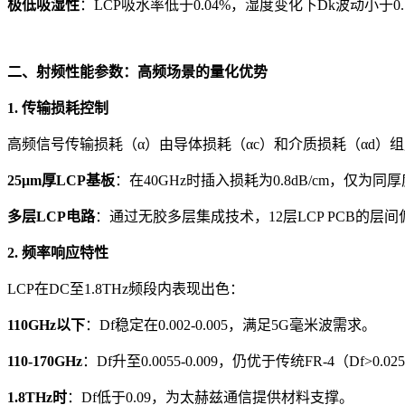
极低吸湿性
：LCP吸水率低于0.04%，湿度变化下Dk波动小于0.1
二、射频性能参数：高频场景的量化优势
1. 传输损耗控制
高频信号传输损耗（α）由导体损耗（αc）和介质损耗（αd）组
25μm厚LCP基板
：在40GHz时插入损耗为0.8dB/cm，仅为同厚
多层LCP电路
：通过无胶多层集成技术，12层LCP PCB的层间
2. 频率响应特性
LCP在DC至1.8THz频段内表现出色：
110GHz以下
：Df稳定在0.002-0.005，满足5G毫米波需求。
110-170GHz
：Df升至0.0055-0.009，仍优于传统FR-4（Df>0.0
1.8THz时
：Df低于0.09，为太赫兹通信提供材料支撑。