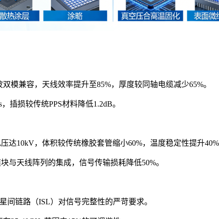
毫米波双模兼容，天线效率提升至85%，厚度较同轴电缆减少65%。
，插损较传统PPS材料降低1.2dB。
压达10kV，体积较传统橡胶套管缩小60%，温度稳定性提升40
）模块与天线阵列的集成，信号传输损耗降低50%。
满足星间链路（ISL）对信号完整性的严苛要求。