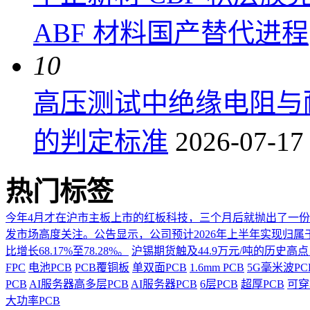
ABF 材料国产替代进程
10
高压测试中绝缘电阻与
的判定标准
2026-07-17
热门标签
今年4月才在沪市主板上市的红板科技，三个月后就抛出了一
发市场高度关注。公告显示，公司预计2026年上半年实现归属于上市
比增长68.17%至78.28%。
沪锡期货触及44.9万元/吨的历史高
FPC
电池PCB
PCB覆铜板
单双面PCB
1.6mm PCB
5G毫米波P
PCB
AI服务器高多层PCB
AI服务器PCB
6层PCB
超厚PCB
可穿
大功率PCB