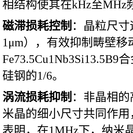
相结构使其在kHz至MH
磁滞损耗控制
：晶粒尺寸
1μm），有效抑制畴壁
Fe73.5Cu1Nb3Si13.
硅钢的1/6。
涡流损耗抑制
：非晶相的高
米晶的细小尺寸共同作用
表明，在1MHz下，纳