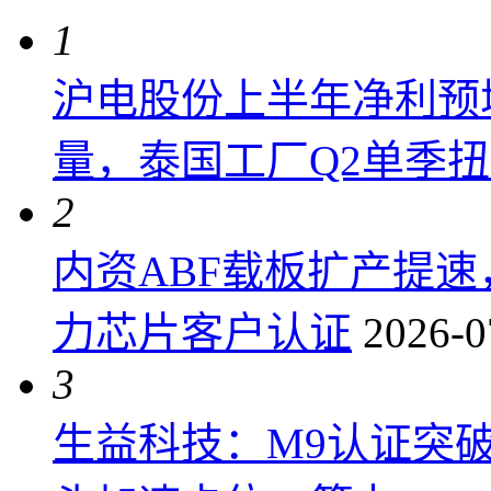
1
沪电股份上半年净利预增6
量，泰国工厂Q2单季
2
内资ABF载板扩产提
力芯片客户认证
2026-0
3
生益科技：M9认证突