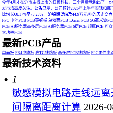
今年4月才在沪市主板上市的红板科技，三个月后就抛出了一
发市场高度关注。公告显示，公司预计2026年上半年实现归属于上市
比增长68.17%至78.28%。
沪锡期货触及44.9万元/吨的历史高
FPC
电池PCB
PCB覆铜板
单双面PCB
1.6mm PCB
5G毫米波P
PCB
AI服务器高多层PCB
AI服务器PCB
6层PCB
超厚PCB
可穿
大功率PCB
最新PCB产品
单面板
FR4电路板
高TG线路板
高多层PCB线路板
FPC柔性电
最新技术资料
1
敏感模拟电路走线远离
间隔离距离计算
2026-0