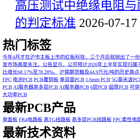
高压测试中绝缘电阻与
的判定标准
2026-07-17
热门标签
今年4月才在沪市主板上市的红板科技，三个月后就抛出了一
发市场高度关注。公告显示，公司预计2026年上半年实现归属于上市
比增长68.17%至78.28%。
沪锡期货触及44.9万元/吨的历史高
FPC
电池PCB
PCB覆铜板
单双面PCB
1.6mm PCB
5G毫米波P
PCB
AI服务器高多层PCB
AI服务器PCB
6层PCB
超厚PCB
可穿
大功率PCB
最新PCB产品
单面板
FR4电路板
高TG线路板
高多层PCB线路板
FPC柔性电
最新技术资料