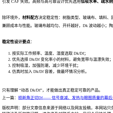
引发 CAF 失效。高频与高可靠设计优先选用
低吸水率、疏水树
除环境外，
材料配方
决定稳定性：树脂类型、玻璃布、填料、固化
兼顾成本与性能。玻璃布越均匀、开纤越好，Dk 波动越小；陶
稳定性设计要点
：
按实际工作频率、温度、湿度选取 Dk/Df；
优先选择 Dk/Df 变化率小的材料，避免宽带与温漂失效
控制吸湿，加强防潮，减少环境干扰；
仿真时加入 Dk/Df 容差，做最坏情况分析。
只有理解 “动态 Dk/Df”，才能做出真正稳定可靠的产品。
上一篇：
损耗角正切Df—— 信号衰减、发热与眼图质量的幕后
版权声明：部分文章信息来源于网络以及网友投稿，本网站只