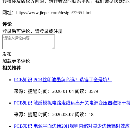
转稿涉及版权等问题，请作者及时联系本站，我们会尽快处理
网址：https://www.jiepei.com/design/7265.html
评论
登录后可评论，请
登录
或
注册
发布
加载更多评论
相关推荐
PCB知识
PCB丝印油墨怎么选？选错了全是坑！
来源：捷配
时间：2026-01-04
阅读：3579
PCB知识
敏感模拟电路走线远离开关电源变压器磁场干
来源：捷配
时间：2026-08-07
阅读：18
PCB知识
电源平面边缘20H规则内缩对减少边缘辐射效