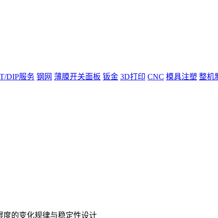
T/DIP服务
钢网
薄膜开关面板
钣金
3D打印
CNC
模具注塑
整机
、湿度的变化规律与稳定性设计