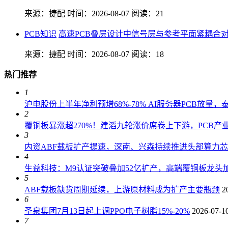
来源：捷配
时间：2026-08-07
阅读：21
PCB知识
高速PCB叠层设计中信号层与参考平面紧耦合
来源：捷配
时间：2026-08-07
阅读：18
热门推荐
1
沪电股份上半年净利预增68%-78% AI服务器PCB放量
2
覆铜板暴涨超270%！建滔九轮涨价席卷上下游，PCB产
3
内资ABF载板扩产提速，深南、兴森持续推进头部算力
4
生益科技：M9认证突破叠加52亿扩产，高端覆铜板龙头加
5
ABF载板缺货周期延续，上游原材料成为扩产主要瓶颈
2
6
圣泉集团7月13日起上调PPO电子树脂15%-20%
2026-07-1
7