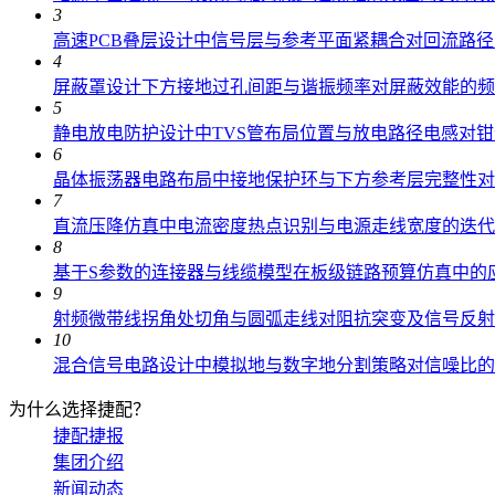
3
高速PCB叠层设计中信号层与参考平面紧耦合对回流路
4
屏蔽罩设计下方接地过孔间距与谐振频率对屏蔽效能的频
5
静电放电防护设计中TVS管布局位置与放电路径电感对
6
晶体振荡器电路布局中接地保护环与下方参考层完整性对
7
直流压降仿真中电流密度热点识别与电源走线宽度的迭代
8
基于S参数的连接器与线缆模型在板级链路预算仿真中的
9
射频微带线拐角处切角与圆弧走线对阻抗突变及信号反射
10
混合信号电路设计中模拟地与数字地分割策略对信噪比的
为什么选择捷配？
捷配捷报
集团介绍
新闻动态