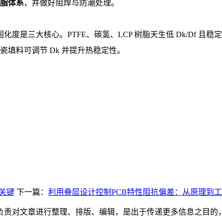
脂体系
，并做好阻焊与防潮处理。
度是三大核心。PTFE、碳氢、LCP 树脂天生低 Dk/Df 
瓷填料可调节 Dk 并提升热稳定性。
；
关键
下一篇：
利用叠层设计控制PCB特性阻抗偏差：从原理到
负责对文章进行整理、排版、编辑，是出于传递更多信息之目的