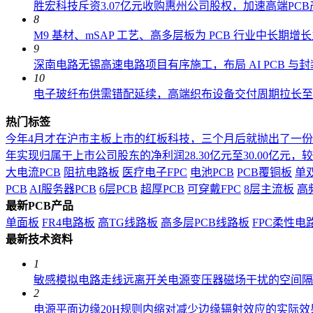
胜宏科技斥资3.07亿元收购惠州公司股权，加速高端PC
8
M9 基材、mSAP 工艺、高多层板为 PCB 行业中长期增
9
深南电路无锡高速电路项目有序施工，布局 AI PCB 与
10
电子玻纤布供需错配延续，高端织布设备交付周期拉长至 18
热门标签
今年4月才在沪市主板上市的红板科技，三个月后就抛出了一
年实现归属于上市公司股东的净利润28.30亿元至30.00亿元，较上年
大电流PCB
阻抗电路板
医疗电子FPC
电池PCB
PCB覆铜板
单
PCB
AI服务器PCB
6层PCB
超厚PCB
可穿戴FPC
8层主流板
高
最新PCB产品
单面板
FR4电路板
高TG线路板
高多层PCB线路板
FPC柔性电
最新技术资料
1
敏感模拟电路走线远离开关电源变压器磁场干扰的空间隔
2
电源平面边缘20H规则内缩对减少边缘辐射效应的实际效