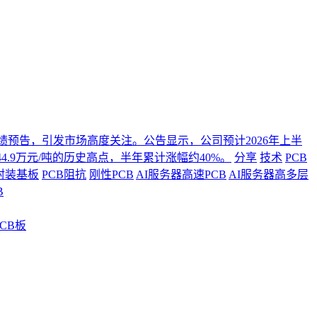
年度业绩预告，引发市场高度关注。公告显示，公司预计2026年上半
4.9万元/吨的历史高点，半年累计涨幅约40%。
分享
技术
PCB
封装基板
PCB阻抗
刚性PCB
AI服务器高速PCB
AI服务器高多层
B
CB板