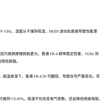
几十 GHz，湿度从干燥到吸湿，Dk/Df 波动会直接导致性能漂
为高频摩擦损耗更大。普通 FR-4 频率稳定性差，1GHz 到
直接用低频值。
。高温高湿下，普通 FR-4 Df 可翻倍，导致信号严重恶化。军
，高频板可做到＜0.05%。吸湿不仅改变电气参数，还会降低绝缘电阻、