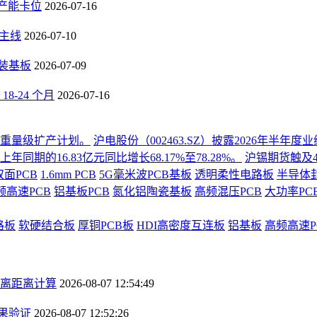
B产能卡位
2026-07-16
长主线
2026-07-10
封装基板
2026-07-09
-24 个月
2026-07-16
份重量级扩产计划。
沪电股份（002463.SZ）披露2026年半
同期的16.83亿元同比增长68.17%至78.28%。
沪锡期货触及4
双面PCB
1.6mm PCB
5G毫米波PCB基板
透明柔性电路板
半导体
频高速PCB
铝基板PCB
氮化铝陶瓷基板
高频混压PCB
大功率PC
路板
软硬结合板
厚铜PCB板
HDI高密度互连板
铝基板
高频高速P
离距离计算
2026-08-07 12:54:49
果验证
2026-08-07 12:52:26