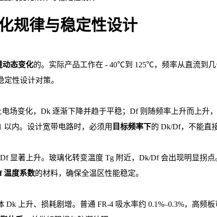
变化规律与稳定性设计
境动态变化
的。实际产品工作在 - 40℃到 125℃，频率从直流到
出稳定性设计对策。
电场变化，Dk 逐渐下降并趋于平稳；Df 则随频率上升而上升，因
 ±0.1 以内。设计宽带电路时，必须用
目标频率下
的 Dk/Df，不能
 显著上升。玻璃化转变温度 Tg 附近，Dk/Df 会出现明显拐点
f 温度系数
的材料，确保全温区性能稳定。
 Dk 上升、损耗剧增。普通 FR-4 吸水率约 0.1%–0.3%