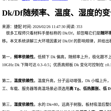
Dk/Df随频率、温度、湿度的
来源：捷配
时间: 2026/02/26 11:47:30
阅读: 353
很多工程师只看材料手册标称的 Dk/Df，却忽略它们是
随环
移。本文系统讲解三大环境因素对 Dk/Df 的影响规律，并给
第一，
频率依赖性
。低频下 Dk 偏高，随频率上升，极化跟不上
10GHz Dk 下降可达 0.3–0.5；优质高频板 Dk 变化可控制在
第二，
温度依赖性
。温度升高，分子运动增强，Dk 小幅上升，Df
工、车载、服务器等高温场景必须选用
高 Tg、低热膨胀、低 D
第三，
湿度依赖性
。水的 Dk≈80，远高于树脂，板材吸湿后整体