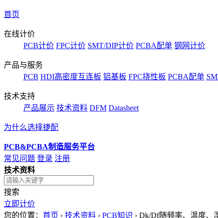
首页
在线计价
PCB计价
FPC计价
SMT/DIP计价
PCBA配单
钢网计价
产品与服务
PCB
HDI高密度互连板
铝基板
FPC挠性板
PCBA配单
SM
技术支持
产品展示
技术资料
DFM
Datasheet
为什么选择捷配
PCB&PCBA制造服务平台
常见问题
登录
注册
技术资料
搜索
立即计价
您的位置：
首页
›
技术资料
›
PCB知识
›
Dk/Df随频率、温度