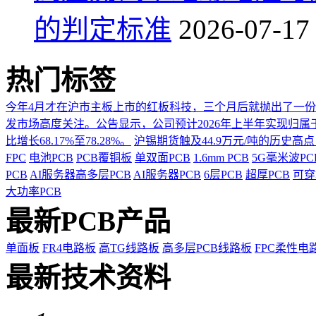
的判定标准
2026-07-17
热门标签
今年4月才在沪市主板上市的红板科技，三个月后就抛出了一
发市场高度关注。公告显示，公司预计2026年上半年实现归属于上市
比增长68.17%至78.28%。
沪锡期货触及44.9万元/吨的历史高
FPC
电池PCB
PCB覆铜板
单双面PCB
1.6mm PCB
5G毫米波P
PCB
AI服务器高多层PCB
AI服务器PCB
6层PCB
超厚PCB
可穿
大功率PCB
最新PCB产品
单面板
FR4电路板
高TG线路板
高多层PCB线路板
FPC柔性电
最新技术资料