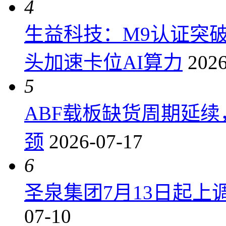
4
生益科技：M9认证突
头加速卡位AI算力
2026
5
ABF载板缺货周期延
颈
2026-07-17
6
圣泉集团7月13日起上调P
07-10