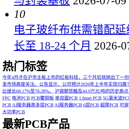
与封装基板
2026-07-09
10
电子玻纤布供需错配延
长至 18-24 个月
2026-0
热门标签
今年4月才在沪市主板上市的红板科技，三个月后就抛出了一
发市场高度关注。公告显示，公司预计2026年上半年实现归属于上市
比增长68.17%至78.28%。
沪锡期货触及44.9万元/吨的历史高
FPC
电池PCB
PCB覆铜板
单双面PCB
1.6mm PCB
5G毫米波P
PCB
AI服务器高多层PCB
AI服务器PCB
6层PCB
超厚PCB
可穿
大功率PCB
最新PCB产品