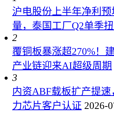
沪电股份上半年净利预增6
量，泰国工厂Q2单季
2
覆铜板暴涨超270%！
产业链迎来AI超级周期
3
内资ABF载板扩产提
力芯片客户认证
2026-0