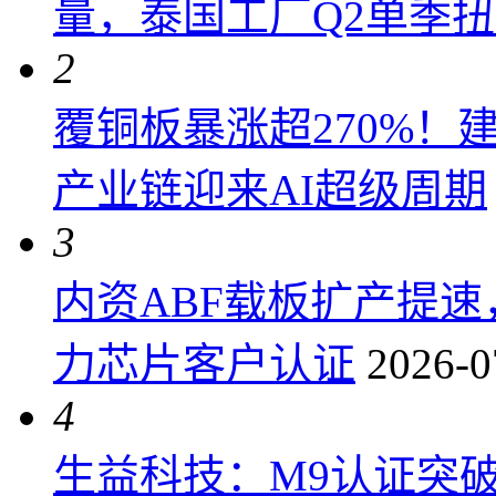
量，泰国工厂Q2单季
2
覆铜板暴涨超270%！
产业链迎来AI超级周期
3
内资ABF载板扩产提
力芯片客户认证
2026-0
4
生益科技：M9认证突