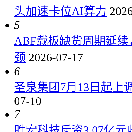
头加速卡位AI算力
2026
5
ABF载板缺货周期延
颈
2026-07-17
6
圣泉集团7月13日起上调P
07-10
7
胜宏科技斥资3.07亿