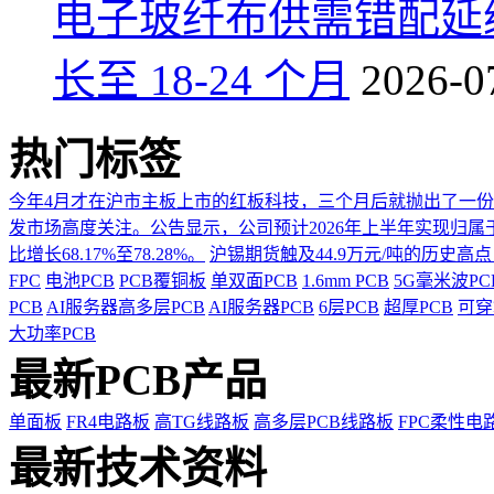
电子玻纤布供需错配延
长至 18-24 个月
2026-0
热门标签
今年4月才在沪市主板上市的红板科技，三个月后就抛出了一
发市场高度关注。公告显示，公司预计2026年上半年实现归属于上市
比增长68.17%至78.28%。
沪锡期货触及44.9万元/吨的历史高
FPC
电池PCB
PCB覆铜板
单双面PCB
1.6mm PCB
5G毫米波P
PCB
AI服务器高多层PCB
AI服务器PCB
6层PCB
超厚PCB
可穿
大功率PCB
最新PCB产品
单面板
FR4电路板
高TG线路板
高多层PCB线路板
FPC柔性电
最新技术资料