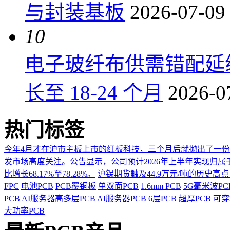
与封装基板
2026-07-09
10
电子玻纤布供需错配延
长至 18-24 个月
2026-0
热门标签
今年4月才在沪市主板上市的红板科技，三个月后就抛出了一
发市场高度关注。公告显示，公司预计2026年上半年实现归属于上市
比增长68.17%至78.28%。
沪锡期货触及44.9万元/吨的历史高
FPC
电池PCB
PCB覆铜板
单双面PCB
1.6mm PCB
5G毫米波P
PCB
AI服务器高多层PCB
AI服务器PCB
6层PCB
超厚PCB
可穿
大功率PCB