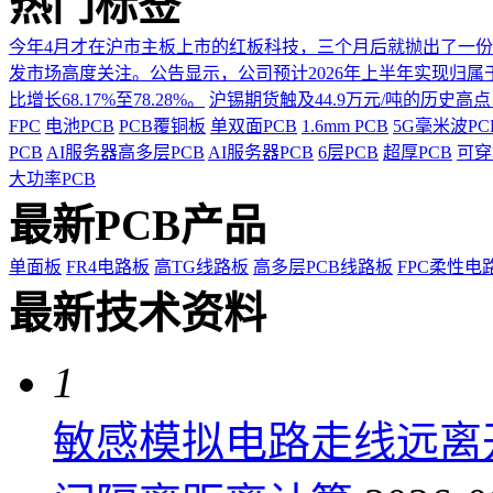
热门标签
今年4月才在沪市主板上市的红板科技，三个月后就抛出了一
发市场高度关注。公告显示，公司预计2026年上半年实现归属于上市
比增长68.17%至78.28%。
沪锡期货触及44.9万元/吨的历史高
FPC
电池PCB
PCB覆铜板
单双面PCB
1.6mm PCB
5G毫米波P
PCB
AI服务器高多层PCB
AI服务器PCB
6层PCB
超厚PCB
可穿
大功率PCB
最新PCB产品
单面板
FR4电路板
高TG线路板
高多层PCB线路板
FPC柔性电
最新技术资料
1
敏感模拟电路走线远离