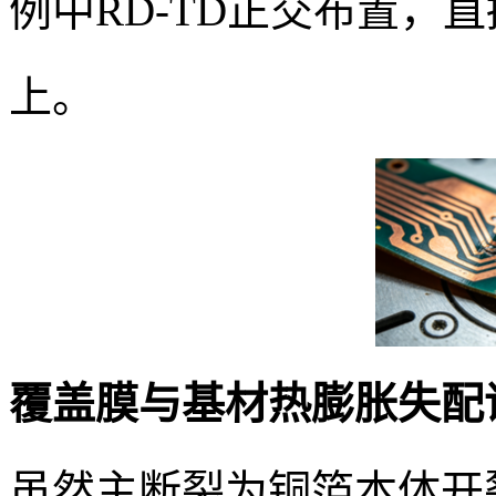
例中RD-TD正交布置，
上。
覆盖膜与基材热膨胀失配
虽然主断裂为铜箔本体开