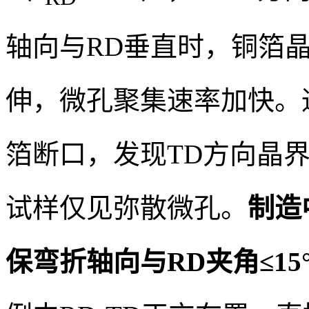
轴向与RD垂直时，铜箔
伸，微孔聚集速率加快。
箔断口，发现TD方向晶
试样仅见弥散微孔。
制造
保弯折轴向与RD夹角≤15°（