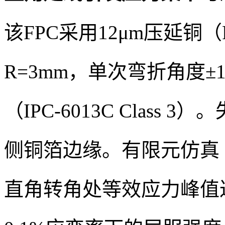
该FPC采用12μm压延铜（R
R=3mm，单次弯折角度±
（IPC-6013C Class
侧铜箔边缘。有限元仿真（AN
直角转角处等效应力峰值达3