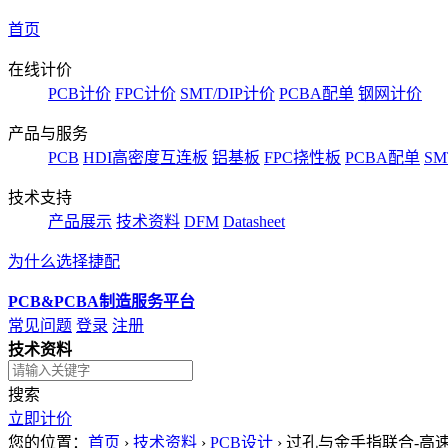
首页
在线计价
PCB计价
FPC计价
SMT/DIP计价
PCBA配单
钢网计价
产品与服务
PCB
HDI高密度互连板
铝基板
FPC挠性板
PCBA配单
SM
技术支持
产品展示
技术资料
DFM
Datasheet
为什么选择捷配
PCB&PCBA制造服务平台
常见问题
登录
注册
技术资料
搜索
立即计价
您的位置：
首页
›
技术资料
›
PCB设计
›
过孔与金手指联合-高