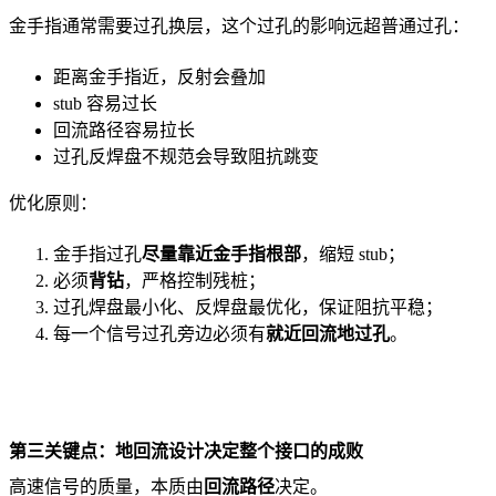
金手指通常需要过孔换层，这个过孔的影响远超普通过孔：
距离金手指近，反射会叠加
stub 容易过长
回流路径容易拉长
过孔反焊盘不规范会导致阻抗跳变
优化原则：
金手指过孔
尽量靠近金手指根部
，缩短 stub；
必须
背钻
，严格控制残桩；
过孔焊盘最小化、反焊盘最优化，保证阻抗平稳；
每一个信号过孔旁边必须有
就近回流地过孔
。
第三关键点：地回流设计决定整个接口的成败
高速信号的质量，本质由
回流路径
决定。