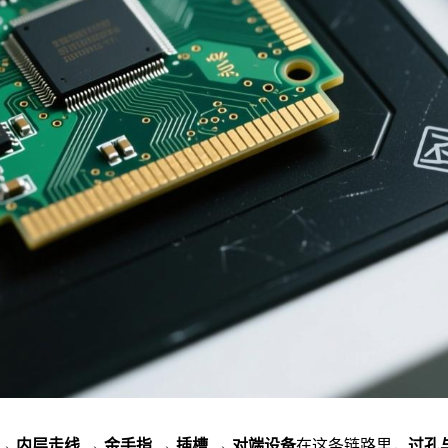
→ 内层走线 → 金手指 → 插槽 → 对端设备
在这条链路里，
过孔