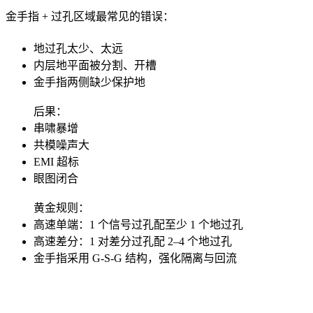
金手指 + 过孔区域最常见的错误：
地过孔太少、太远
内层地平面被分割、开槽
金手指两侧缺少保护地
后果：
串啸暴增
共模噪声大
EMI 超标
眼图闭合
黄金规则：
高速单端：1 个信号过孔配至少 1 个地过孔
高速差分：1 对差分过孔配 2–4 个地过孔
金手指采用 G-S-G 结构，强化隔离与回流