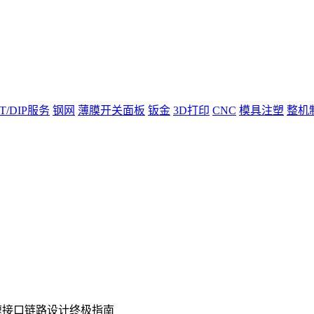
T/DIP服务
钢网
薄膜开关面板
钣金
3D打印
CNC
模具注塑
整机
速接口链路设计终极指南