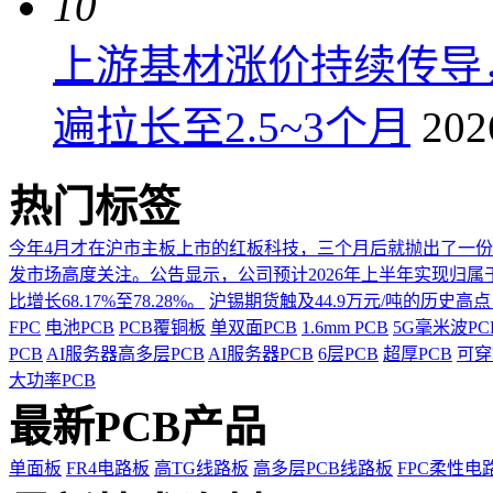
10
上游基材涨价持续传导
遍拉长至2.5~3个月
202
热门标签
今年4月才在沪市主板上市的红板科技，三个月后就抛出了一
发市场高度关注。公告显示，公司预计2026年上半年实现归属于上市
比增长68.17%至78.28%。
沪锡期货触及44.9万元/吨的历史高
FPC
电池PCB
PCB覆铜板
单双面PCB
1.6mm PCB
5G毫米波P
PCB
AI服务器高多层PCB
AI服务器PCB
6层PCB
超厚PCB
可穿
大功率PCB
最新PCB产品
单面板
FR4电路板
高TG线路板
高多层PCB线路板
FPC柔性电