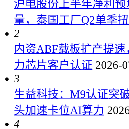
沪电股份上半年净利预增6
量，泰国工厂Q2单季
2
内资ABF载板扩产提
力芯片客户认证
2026-0
3
生益科技：M9认证突
头加速卡位AI算力
2026
4