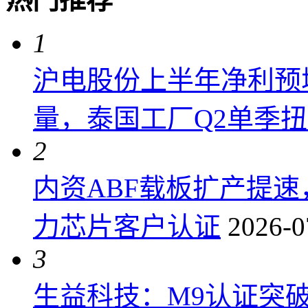
1
沪电股份上半年净利预增6
量，泰国工厂Q2单季
2
内资ABF载板扩产提
力芯片客户认证
2026-0
3
生益科技：M9认证突