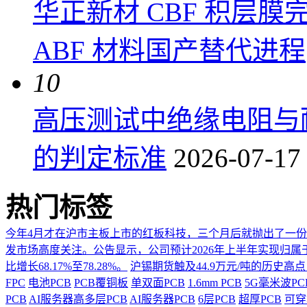
华正新材 CBF 积层
ABF 材料国产替代进程
10
高压测试中绝缘电阻与
的判定标准
2026-07-17
热门标签
今年4月才在沪市主板上市的红板科技，三个月后就抛出了一
发市场高度关注。公告显示，公司预计2026年上半年实现归属于上市
比增长68.17%至78.28%。
沪锡期货触及44.9万元/吨的历史高
FPC
电池PCB
PCB覆铜板
单双面PCB
1.6mm PCB
5G毫米波P
PCB
AI服务器高多层PCB
AI服务器PCB
6层PCB
超厚PCB
可穿