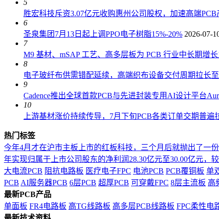
5
胜宏科技斥资3.07亿元收购惠州公司股权，加速高端PC
6
圣泉集团7月13日起上调PPO电子树脂15%-20%
2026-07-1
7
M9 基材、mSAP 工艺、高多层板为 PCB 行业中长期增
8
电子玻纤布供需错配延续，高端织布设备交付周期拉长至 18
9
Cadence推出全球首款PCB与先进封装专用AI设计平台AuraS
10
上游基材涨价持续传导，7月下旬PCB各类订单交期普遍拉长
热门标签
今年4月才在沪市主板上市的红板科技，三个月后就抛出了一
年实现归属于上市公司股东的净利润28.30亿元至30.00亿元，较上年
大电流PCB
阻抗电路板
医疗电子FPC
电池PCB
PCB覆铜板
单
PCB
AI服务器PCB
6层PCB
超厚PCB
可穿戴FPC
8层主流板
高
最新PCB产品
单面板
FR4电路板
高TG线路板
高多层PCB线路板
FPC柔性电
最新技术资料