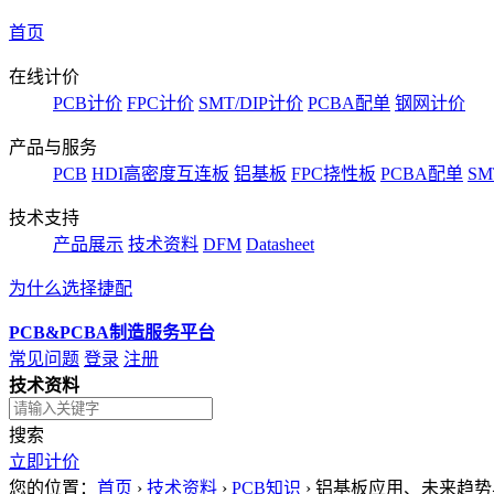
首页
在线计价
PCB计价
FPC计价
SMT/DIP计价
PCBA配单
钢网计价
产品与服务
PCB
HDI高密度互连板
铝基板
FPC挠性板
PCBA配单
SM
技术支持
产品展示
技术资料
DFM
Datasheet
为什么选择捷配
PCB&PCBA制造服务平台
常见问题
登录
注册
技术资料
搜索
立即计价
您的位置：
首页
›
技术资料
›
PCB知识
›
铝基板应用、未来趋势