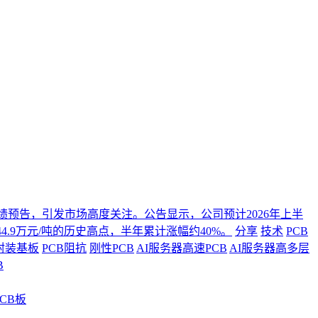
年度业绩预告，引发市场高度关注。公告显示，公司预计2026年上半
4.9万元/吨的历史高点，半年累计涨幅约40%。
分享
技术
PCB
封装基板
PCB阻抗
刚性PCB
AI服务器高速PCB
AI服务器高多层
B
CB板