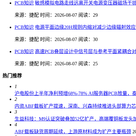
PCB知识
敏感模拟电路走线远离开关电源变压器磁场干
来源：捷配
时间：2026-08-07
阅读：29
PCB知识
电源平面边缘20H规则内缩对减少边缘辐射效
来源：捷配
时间：2026-08-07
阅读：30
PCB知识
高速PCB叠层设计中信号层与参考平面紧耦合
来源：捷配
时间：2026-08-07
阅读：25
热门推荐
1
沪电股份上半年净利预增68%-78% AI服务器PCB放量
2
内资ABF载板扩产提速，深南、兴森持续推进头部算力
3
生益科技：M9认证突破叠加52亿扩产，高端覆铜板龙头加
4
ABF载板缺货周期延续，上游原材料成为扩产主要瓶颈
2