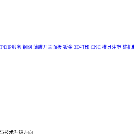
T/DIP服务
钢网
薄膜开关面板
钣金
3D打印
CNC
模具注塑
整机
与技术升级方向