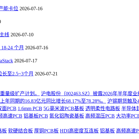
B产能卡位
2026-07-16
0
长主线
2026-07-10
-24 个月
2026-07-16
tack
2026-07-17
至2.5~3个月
2026-07-21
份重量级扩产计划。
沪电股份（002463.SZ）披露2026年半
同期的16.83亿元同比增长68.17%至78.28%。
沪锡期货触及4
双面PCB
1.6mm PCB
5G毫米波PCB基板
透明柔性电路板
半导体
频高速PCB
铝基板PCB
氮化铝陶瓷基板
高频混压PCB
大功率PC
路板
软硬结合板
厚铜PCB板
HDI高密度互连板
铝基板
高频高速P