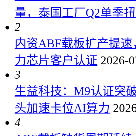
量，泰国工厂Q2单季
2
内资ABF载板扩产提
力芯片客户认证
2026-0
3
生益科技：M9认证突
头加速卡位AI算力
2026
4