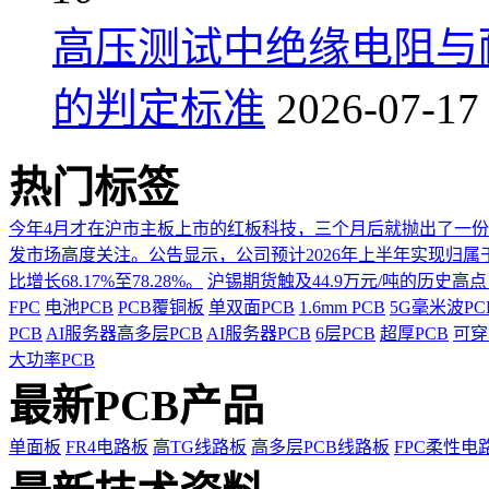
高压测试中绝缘电阻与
的判定标准
2026-07-17
热门标签
今年4月才在沪市主板上市的红板科技，三个月后就抛出了一
发市场高度关注。公告显示，公司预计2026年上半年实现归属于上市
比增长68.17%至78.28%。
沪锡期货触及44.9万元/吨的历史高
FPC
电池PCB
PCB覆铜板
单双面PCB
1.6mm PCB
5G毫米波P
PCB
AI服务器高多层PCB
AI服务器PCB
6层PCB
超厚PCB
可穿
大功率PCB
最新PCB产品
单面板
FR4电路板
高TG线路板
高多层PCB线路板
FPC柔性电