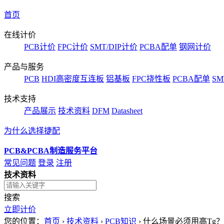
首页
在线计价
PCB计价
FPC计价
SMT/DIP计价
PCBA配单
钢网计价
产品与服务
PCB
HDI高密度互连板
铝基板
FPC挠性板
PCBA配单
SM
技术支持
产品展示
技术资料
DFM
Datasheet
为什么选择捷配
PCB&PCBA制造服务平台
常见问题
登录
注册
技术资料
搜索
立即计价
您的位置：
首页
›
技术资料
›
PCB知识
›
什么场景必须用高Tg？