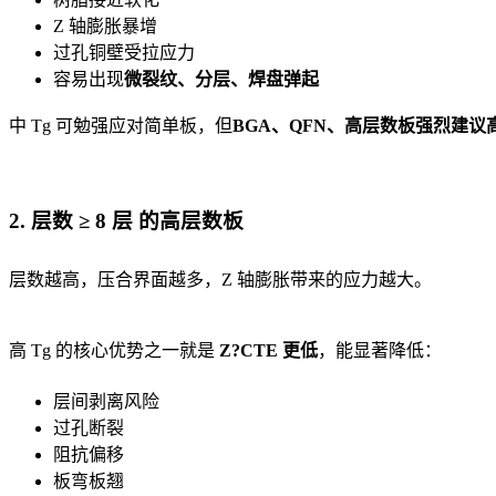
Z 轴膨胀暴增
过孔铜壁受拉应力
容易出现
微裂纹、分层、焊盘弹起
中 Tg 可勉强应对简单板，但
BGA、QFN、高层数板强烈建议高
2. 层数 ≥ 8 层 的高层数板
层数越高，压合界面越多，Z 轴膨胀带来的应力越大。
高 Tg 的核心优势之一就是
Z?CTE 更低
，能显著降低：
层间剥离风险
过孔断裂
阻抗偏移
板弯板翘