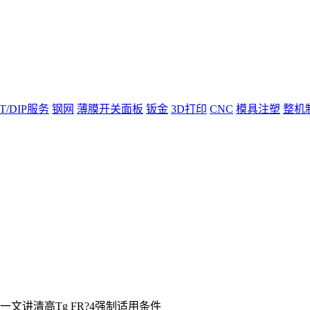
T/DIP服务
钢网
薄膜开关面板
钣金
3D打印
CNC
模具注塑
整机
一文讲清高Tg FR?4强制适用条件