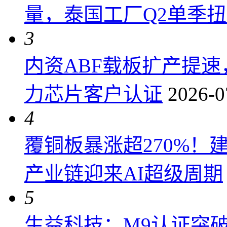
量，泰国工厂Q2单季
3
内资ABF载板扩产提
力芯片客户认证
2026-0
4
覆铜板暴涨超270%！
产业链迎来AI超级周期
5
生益科技：M9认证突