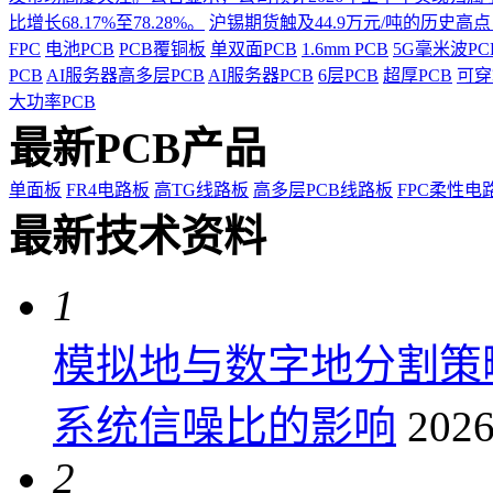
比增长68.17%至78.28%。
沪锡期货触及44.9万元/吨的历史高
FPC
电池PCB
PCB覆铜板
单双面PCB
1.6mm PCB
5G毫米波P
PCB
AI服务器高多层PCB
AI服务器PCB
6层PCB
超厚PCB
可穿
大功率PCB
最新PCB产品
单面板
FR4电路板
高TG线路板
高多层PCB线路板
FPC柔性电
最新技术资料
1
模拟地与数字地分割策
系统信噪比的影响
2026
2