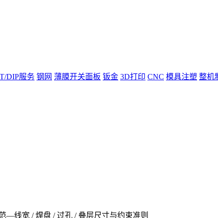
T/DIP服务
钢网
薄膜开关面板
钣金
3D打印
CNC
模具注塑
整机
—线宽 / 焊盘 / 过孔 / 叠层尺寸与约束准则