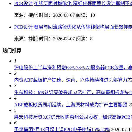
PCB设计
布线层面对称优化-精细化等距等长设计抑制不
来源：捷配
时间：2026-08-07
阅读：10
PCB设计
叠层与回流路径优化从传输线架构层面长效抑
来源：捷配
时间：2026-08-07
阅读：8
热门推荐
1
沪电股份上半年净利预增68%-78% AI服务器PCB放量
2
内资ABF载板扩产提速，深南、兴森持续推进头部算力
3
生益科技：M9认证突破叠加52亿扩产，高端覆铜板龙头加
4
ABF载板缺货周期延续，上游原材料成为扩产主要瓶颈
2
5
胜宏科技斥资3.07亿元收购惠州公司股权，加速高端PC
6
圣泉集团7月13日起上调PPO电子树脂15%-20%
2026-07-1