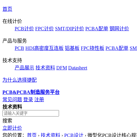
首页
在线计价
PCB计价
FPC计价
SMT/DIP计价
PCBA配单
钢网计价
产品与服务
PCB
HDI高密度互连板
铝基板
FPC挠性板
PCBA配单
SM
技术支持
产品展示
技术资料
DFM
Datasheet
为什么选择捷配
PCB&PCBA制造服务平台
常见问题
登录
注册
技术资料
搜索
立即计价
您的位置：
首页
›
技术资料
›
PCB设计
›
微型化PCB设计核心规范