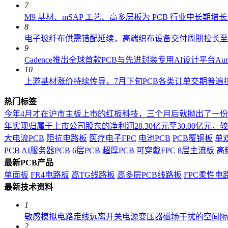
7
M9 基材、mSAP 工艺、高多层板为 PCB 行业中长期增
8
电子玻纤布供需错配延续，高端织布设备交付周期拉长至 18
9
Cadence推出全球首款PCB与先进封装专用AI设计平台AuraS
10
上游基材涨价持续传导，7月下旬PCB各类订单交期普遍拉长
热门标签
今年4月才在沪市主板上市的红板科技，三个月后就抛出了一
年实现归属于上市公司股东的净利润28.30亿元至30.00亿元，较上年
大电流PCB
阻抗电路板
医疗电子FPC
电池PCB
PCB覆铜板
单
PCB
AI服务器PCB
6层PCB
超厚PCB
可穿戴FPC
8层主流板
高
最新PCB产品
单面板
FR4电路板
高TG线路板
高多层PCB线路板
FPC柔性电
最新技术资料
1
敏感模拟电路走线远离开关电源变压器磁场干扰的空间隔
2