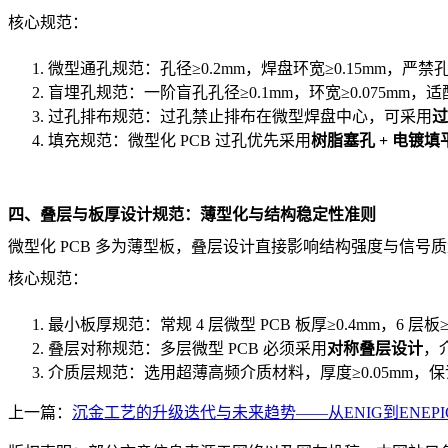
核心规范：
微型通孔规范：孔径≥0.2mm，焊盘环宽≥0.15mm，严
盲埋孔规范：一阶盲孔孔径≥0.1mm，环宽≥0.075
过孔排布规范：过孔禁止排布在微型焊盘中心，可采用
过
填充规范：微型化 PCB 过孔优先采用
树脂塞孔 + 电镀填
四、叠层与板厚设计规范：薄型化与结构稳定性准则
微型化 PCB 多为薄型板，叠层设计直接影响结构强度与信号
核心规范：
最小板厚规范：常规 4 层微型 PCB 板厚≥0.4mm，6 层
叠层对称规范：多层微型 PCB 必须采用
对称叠层设计
，
介质层规范：选用超薄高频介质材料，厚度≥0.05mm，
上一篇：
沉金工艺的升级迭代与未来趋势——从ENIG到ENEP