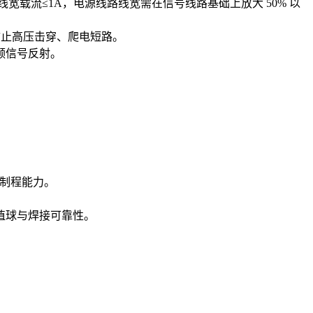
.15mm 线宽载流≤1A，电源线路线宽需在信号线路基础上放大 50% 以
m，防止高压击穿、爬电短路。
高频信号反射。
厂家制程能力。
保证植球与焊接可靠性。