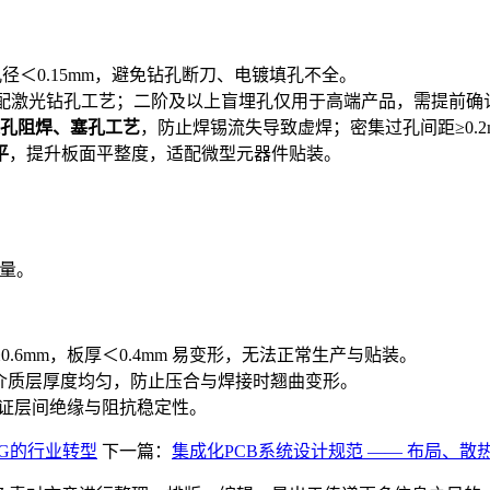
禁孔径＜0.15mm，避免钻孔断刀、电镀填孔不全。
mm，适配激光钻孔工艺；二阶及以上盲埋孔仅用于高端产品，需提前
孔阻焊、塞孔工艺
，防止焊锡流失导致虚焊；密集过孔间距≥0.
平
，提升板面平整度，适配微型元器件贴装。
质量。
板≥0.6mm，板厚＜0.4mm 易变形，无法正常生产与贴装。
介质层厚度均匀，防止压合与焊接时翘曲变形。
保证层间绝缘与阻抗稳定性。
IG的行业转型
下一篇：
集成化PCB系统设计规范 —— 布局、散