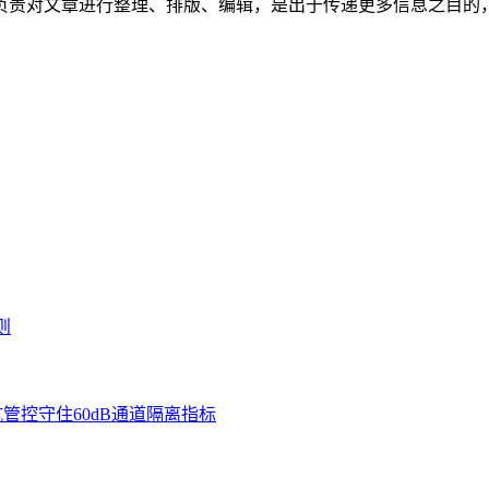
负责对文章进行整理、排版、编辑，是出于传递更多信息之目的
。
则
管控守住60dB通道隔离指标