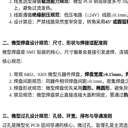
线宽选型遵循
载流能力规范
：微型 PCB 铜箔厚度多为 18
上，避免过流发热。
线距遵循
绝缘耐压规范
：低压电路（≤24V）线距≥0.1m
设计禁忌：严禁线路突然宽窄突变，转角采用
45° 或圆
二、微型焊盘设计规范：尺寸、形状与焊接适配准则
微型焊盘是 SMT 贴装的核心，尺寸偏差会直接引发虚焊、
核心规范：
常规 0402、0201 微型元器件焊盘，
焊盘宽度≥0.15mm，
焊盘间距规范：同器件相邻焊盘间距≥0.1mm，密集焊盘
焊盘形状规范：微型焊盘优先采用
圆形、椭圆形
，避免异
禁忌规范：微型焊盘禁止直接连接大面积铜皮，需通过
热
三、微型过孔设计规范：孔径、环宽、排布与导通准则
过孔是微型化 PCB 层间导通的核心，微过孔、盲埋孔是主流