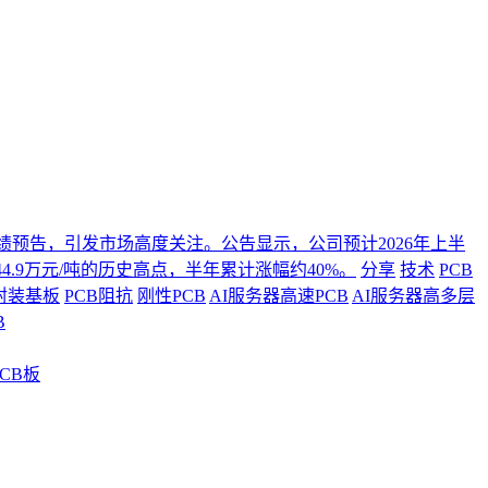
年度业绩预告，引发市场高度关注。公告显示，公司预计2026年上半
4.9万元/吨的历史高点，半年累计涨幅约40%。
分享
技术
PCB
封装基板
PCB阻抗
刚性PCB
AI服务器高速PCB
AI服务器高多层
B
CB板