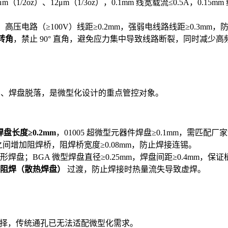
μm（1/2oz）、12μm（1/3oz），0.1mm 线宽载流≤0.5A，0
m，高压电路（≥100V）线距≥0.2mm，强弱电线路线距≥0.3m
弧转角
，禁止 90° 直角，避免应力集中导致线路断裂，同时减少
连锡、焊盘脱落，是微型化设计的重点管控对象。
焊盘长度≥0.2mm
，01005 超微型元器件焊盘≥0.1mm，需匹配
之间增加阻焊桥，阻焊桥宽度≥0.08mm，防止焊接连锡。
形焊盘；BGA 微型焊盘直径≥0.25mm，焊盘间距≥0.4mm，
阻焊（散热焊盘）
过渡，防止焊接时热量流失导致虚焊。
选择，传统通孔已无法适配微型化需求。