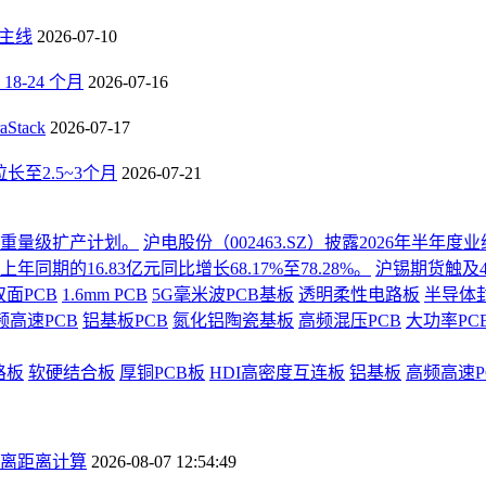
长主线
2026-07-10
-24 个月
2026-07-16
tack
2026-07-17
至2.5~3个月
2026-07-21
份重量级扩产计划。
沪电股份（002463.SZ）披露2026年半
同期的16.83亿元同比增长68.17%至78.28%。
沪锡期货触及4
双面PCB
1.6mm PCB
5G毫米波PCB基板
透明柔性电路板
半导体
频高速PCB
铝基板PCB
氮化铝陶瓷基板
高频混压PCB
大功率PC
路板
软硬结合板
厚铜PCB板
HDI高密度互连板
铝基板
高频高速P
离距离计算
2026-08-07 12:54:49