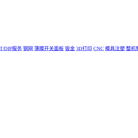
T/DIP服务
钢网
薄膜开关面板
钣金
3D打印
CNC
模具注塑
整机