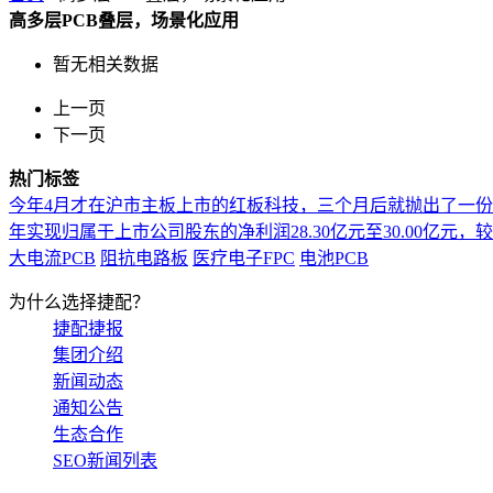
高多层PCB叠层，场景化应用
暂无相关数据
上一页
下一页
热门标签
今年4月才在沪市主板上市的红板科技，三个月后就抛出了一
年实现归属于上市公司股东的净利润28.30亿元至30.00亿元，较上年
大电流PCB
阻抗电路板
医疗电子FPC
电池PCB
为什么选择捷配？
捷配捷报
集团介绍
新闻动态
通知公告
生态合作
SEO新闻列表