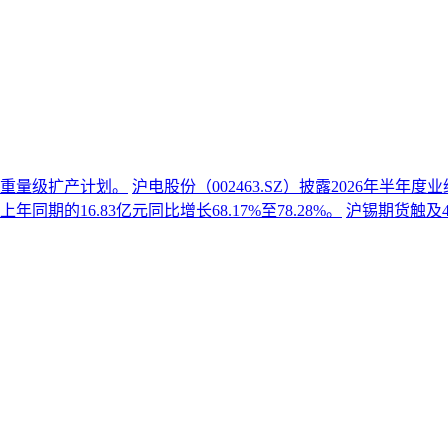
份重量级扩产计划。
沪电股份（002463.SZ）披露2026年半
同期的16.83亿元同比增长68.17%至78.28%。
沪锡期货触及4