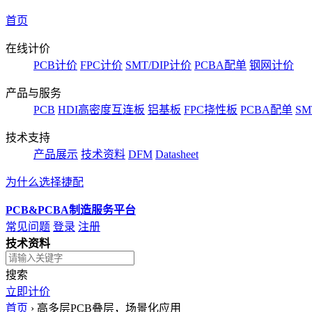
首页
在线计价
PCB计价
FPC计价
SMT/DIP计价
PCBA配单
钢网计价
产品与服务
PCB
HDI高密度互连板
铝基板
FPC挠性板
PCBA配单
SM
技术支持
产品展示
技术资料
DFM
Datasheet
为什么选择捷配
PCB&PCBA制造服务平台
常见问题
登录
注册
技术资料
搜索
立即计价
首页
›
高多层PCB叠层，场景化应用